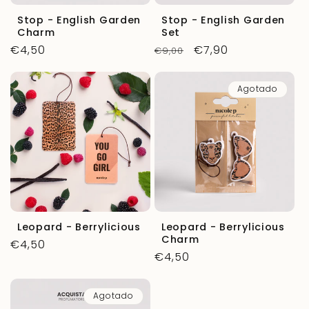
Stop - English Garden
Stop - English Garden
Charm
Set
Precio
€4,50
Precio
Precio
€7,90
€9,00
habitual
habitual
de
oferta
Agotado
Leopard - Berrylicious
Leopard - Berrylicious
Charm
Precio
€4,50
Precio
€4,50
habitual
habitual
Agotado