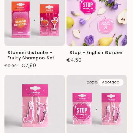
Stammi distante -
Stop - English Garden
Fruity Shampoo Set
Precio
€4,50
Precio
Precio
€7,90
€9,00
habitual
habitual
de
oferta
Agotado