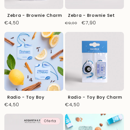
ó
n
Zebra - Brownie Charm
Zebra - Brownie Set
Precio
€4,50
Precio
Precio
€7,90
€9,00
:
habitual
habitual
de
oferta
Radio - Toy Boy
Radio - Toy Boy Charm
Precio
€4,50
Precio
€4,50
habitual
habitual
Oferta