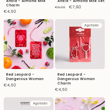
Ansia - Almond Milk
Ansia - Almond Milk Set
Charm
Precio
Precio
€7,90
€9,00
Precio
€4,50
habitual
de
habitual
oferta
Agotado
Red Leopard -
Red Leopard -
Dangerous Woman
Dangerous Woman
Charm
Precio
€4,50
Precio
€4,50
habitual
habitual
Agotado