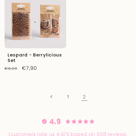
Leopard - Berrylicious
Set
Precio
Precio
€7,90
€9,00
habitual
de
oferta
1
2
4.9
Customers rate us 4.9/5 based on 508 reviews.