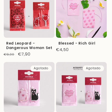
Red Leopard -
Blessed - Rich Girl
Dangerous Woman Set
Precio
€4,50
Precio
Precio
€7,90
€9,00
habitual
habitual
de
oferta
Agotado
Agotado