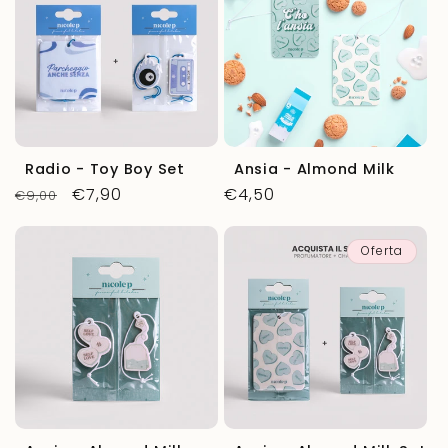
Radio - Toy Boy Set
Ansia - Almond Milk
Precio
Precio
€7,90
Precio
€4,50
€9,00
habitual
de
habitual
oferta
Oferta