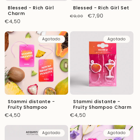
Blessed - Rich Girl
Blessed - Rich Girl Set
Charm
Precio
Precio
€7,90
€9,00
Precio
€4,50
habitual
de
habitual
oferta
Agotado
Agotado
Stammi distante -
Stammi distante -
Fruity Shampoo
Fruity Shampoo Charm
Precio
€4,50
Precio
€4,50
habitual
habitual
Agotado
Agotado